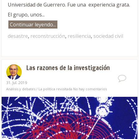
Universidad de Guerrero. Fue una experiencia grata.
El grupo, unos...
Continuar leyendo...
desastre
,
reconstrucción
,
resiliencia
,
sociedad civil
Las razones de la investigación
31. Jul. 2019
Análisis y debates
/
La política revisitada
No hay comentarios