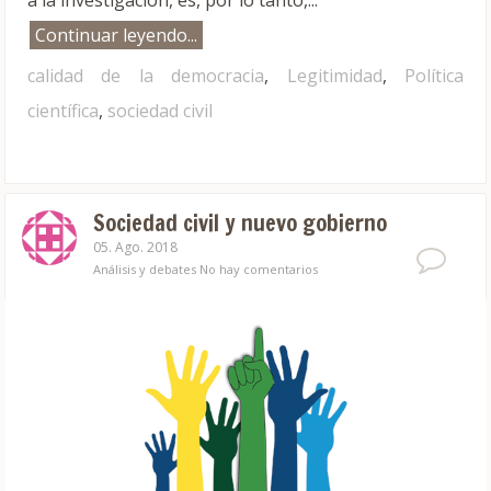
a la investigación, es, por lo tanto,...
Continuar leyendo...
calidad de la democracia
,
Legitimidad
,
Política
científica
,
sociedad civil
Sociedad civil y nuevo gobierno
05. Ago. 2018
Análisis y debates
No hay comentarios