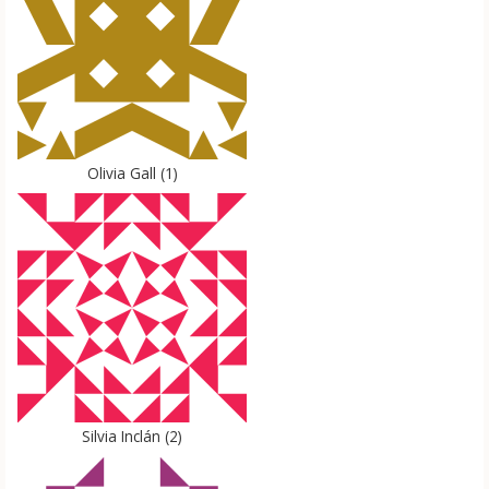
Olivia Gall
(
1
)
Silvia Inclán
(
2
)