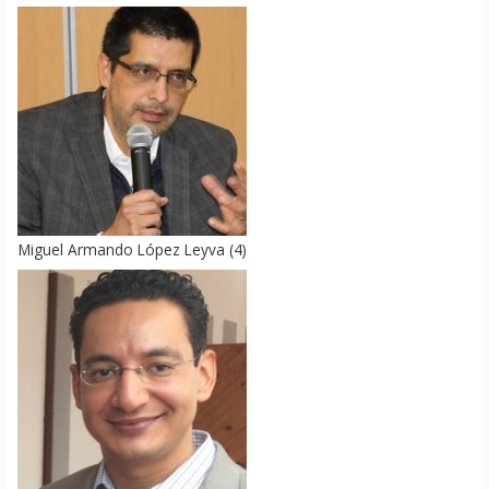
Miguel Armando López Leyva
(
4
)