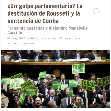
¿Un golpe parlamentario? La
destitución de Rousseff y la
sentencia de Cunha
Fernando Castaños y Alejandro Monsiváis
Carrillo
02. May. 2017
Análisis y debates
/
La política revisitada
No hay comentarios