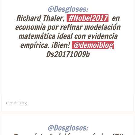
@Desgloses:
Richard Thaler,
#Nobel2017
en
economía por refinar modelación
matemática ideal con evidencia
empírica. ¡Bien!
@demoiblog
Ds20171009b
demoiblog
@Desgloses: