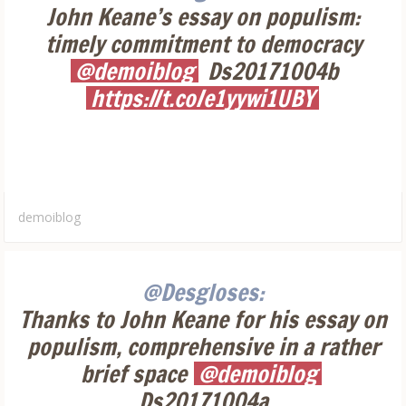
John Keane’s essay on populism:
timely commitment to democracy
@demoiblog
Ds20171004b
https://t.co/e1yywi1UBY
demoiblog
@Desgloses:
Thanks to John Keane for his essay on
populism, comprehensive in a rather
brief space
@demoiblog
Ds20171004a