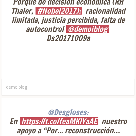
Porqué de decisión económica (RH
Thaler,
#Nobel2017):
racionalidad
limitada, justicia percibida, falta de
autocontrol
@demoiblog
Ds20171009a
demoiblog
@Desgloses:
En
https://t.co/feaMKIYaAE
nuestro
apoyo a “Por... reconstrucción…