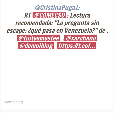
@CristinaPuga1:
RT
@COMECSO
: Lectura
recomendada: "La pregunta sin
escape: ¿qué pasa en Venezuela?" de .
@tuiteamestee
.
@xarchano
@demoiblog
https://t.co/…
demoiblog