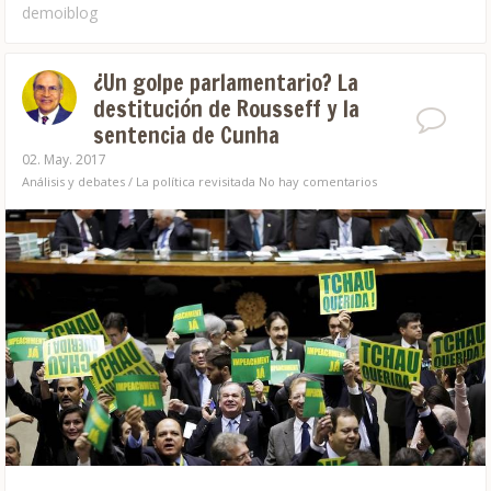
demoiblog
¿Un golpe parlamentario? La
destitución de Rousseff y la
sentencia de Cunha
02. May. 2017
Análisis y debates
/
La política revisitada
No hay comentarios