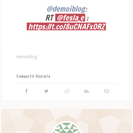
@demoiblog:
RT
@fesla_e
:
https://t.co/8uCNAFxORZ
demoiblog
Compartir historia