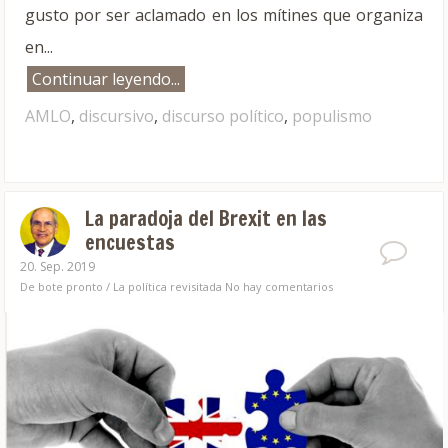
gusto por ser aclamado en los mítines que organiza
en...
Continuar leyendo...
AMLO
,
discursivo
,
discurso político
,
populismo
La paradoja del Brexit en las
encuestas
20. Sep. 2019
De bote pronto
/
La política revisitada
No hay comentarios