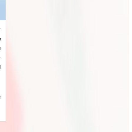
r
a
n
r
l
n