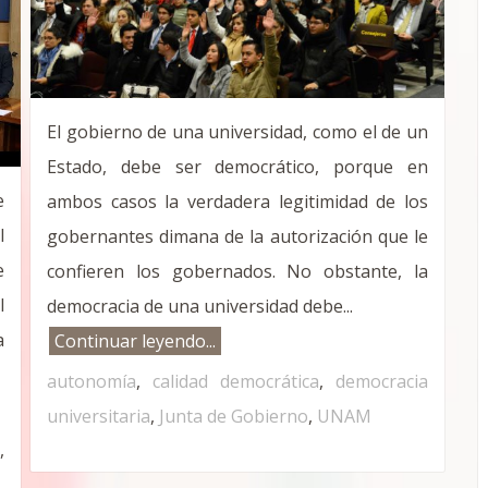
El gobierno de una universidad, como el de un
Estado, debe ser democrático, porque en
e
ambos casos la verdadera legitimidad de los
l
gobernantes dimana de la autorización que le
e
confieren los gobernados. No obstante, la
l
democracia de una universidad debe...
a
Continuar leyendo...
autonomía
,
calidad democrática
,
democracia
universitaria
,
Junta de Gobierno
,
UNAM
M
,