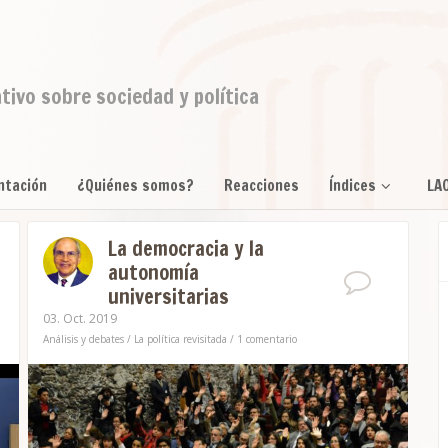
ativo sobre sociedad y política
ntación
¿Quiénes somos?
Reacciones
Índices
LA
La democracia y la
autonomía
universitarias
03. Oct. 2019
Análisis y debates
/
La política revisitada
/
1 comentario