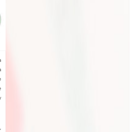
a
a
e
e
y
,