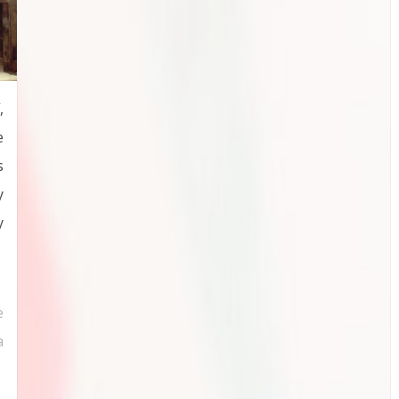
,
e
s
y
y
e
a