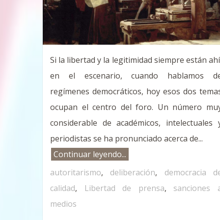
Si la libertad y la legitimidad siempre están ahí
en el escenario, cuando hablamos d
regímenes democráticos, hoy esos dos tema
ocupan el centro del foro. Un número mu
considerable de académicos, intelectuales 
periodistas se ha pronunciado acerca de...
Continuar leyendo...
autoritarismo
,
deliberación
,
democracia d
calidad
,
Libertad de prensa
,
sanciones 
medios