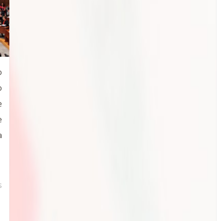
o
o
e
e
a
s