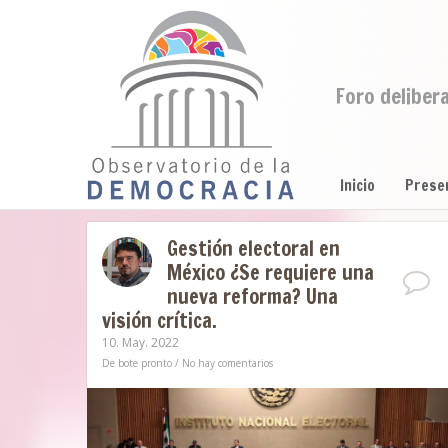
Foro deliber
Inicio
Prese
Gestión electoral en
México ¿Se requiere una
nueva reforma? Una
visión crítica.
10. May. 2022
De bote pronto
/
No hay comentarios