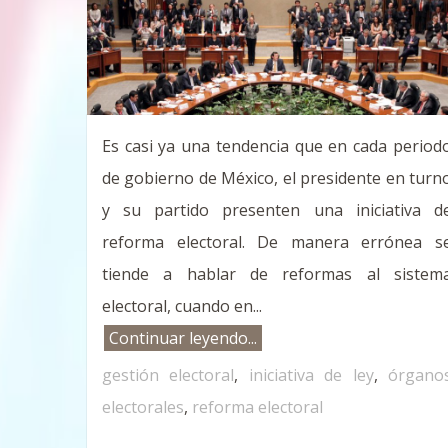
Es casi ya una tendencia que en cada period
de gobierno de México, el presidente en turn
y su partido presenten una iniciativa d
reforma electoral. De manera errónea s
tiende a hablar de reformas al sistem
electoral, cuando en...
Continuar leyendo...
gestión electoral
,
iniciativa de ley
,
órgano
electorales
,
reforma electoral