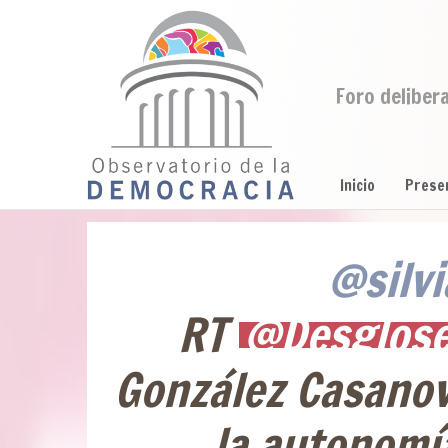
Foro deliber
Inicio
Prese
@silvi
RT
@Desglos
González Casanov
la autonomía