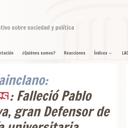
ativo sobre sociedad y política
ntación
¿Quiénes somos?
Reacciones
Índices
LA
ainclano:
es
: Falleció Pablo
a, gran Defensor de
 universitaria.