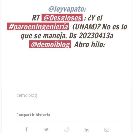
@leyvapato:
RT
@Desgloses
: ¿Y el
#paroenIngeniería
(UNAM)? No es lo
que se maneja. Ds 20230413a
@demoiblog
Abro hilo:
demoiblog
Compartir historia