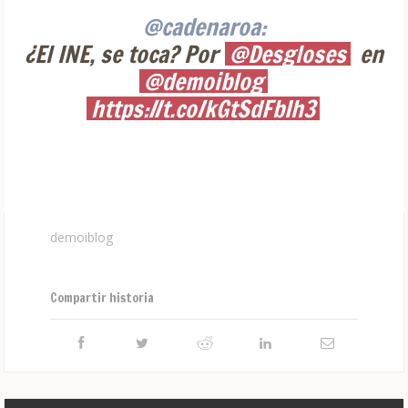
@cadenaroa:
¿El INE, se toca? Por
@Desgloses
en
@demoiblog
https://t.co/kGtSdFbIh3
demoiblog
Compartir historia