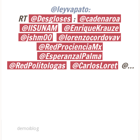
@leyvapato:
RT
@Desgloses
:
@cadenaroa
@IISUNAM
@EnriqueKrauze
@jshm00
@lorenzocordovav
@RedProcienciaMx
@EsperanzaIPalma
@RedPolitologas
@CarlosLoret
@…
demoiblog