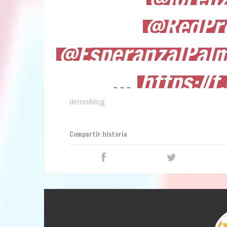
@RedPro
@EsperanzaIPal
…
https://t
demoiblog
Compartir historia