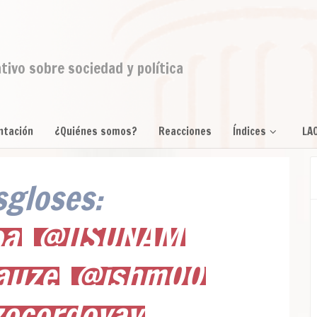
ativo sobre sociedad y política
ntación
¿Quiénes somos?
Reacciones
Índices
LA
gloses:
oa
@IISUNAM
auze
@jshm00
zocordovav