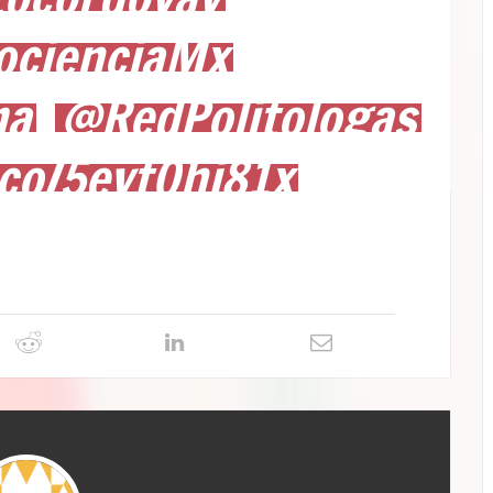
cienciaMx
ma
@RedPolitologas
.co/5evt0hj81x