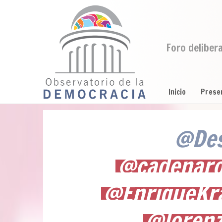
Foro deliber
Inicio
Prese
@Des
@cadenar
@EnriqueKr
@loren