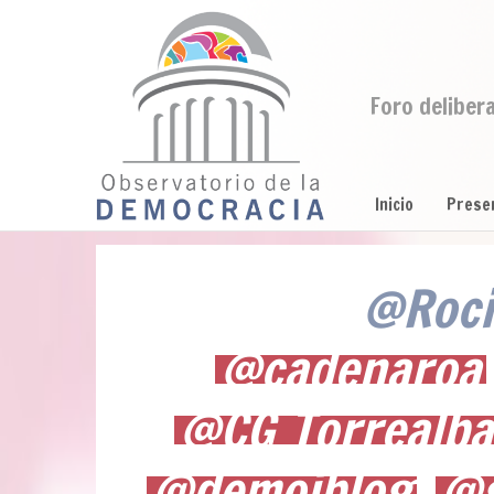
Foro deliber
Inicio
Prese
@Roci
@cadenaroa
@CG_Torrealba
@demoiblog
@g