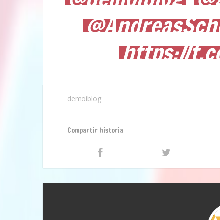
@AndreasSch
https://t.
demoiblog
Compartir historia