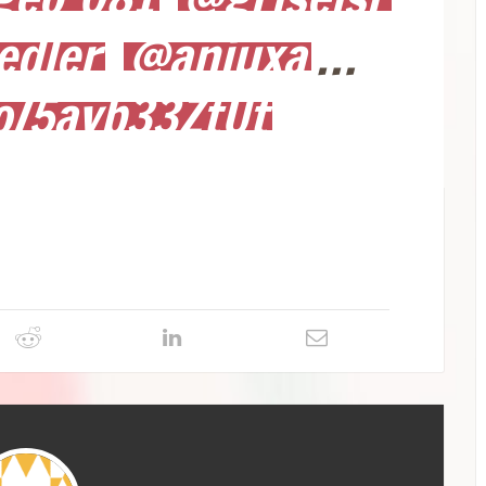
edler
@aniuxa
…
co/5avb33ZtUt