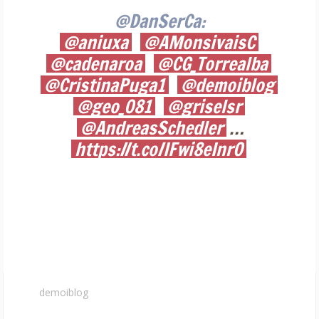
@DanSerCa:
@aniuxa
@AMonsivaisC
@cadenaroa
@CG_Torrealba
@CristinaPuga1
@demoiblog
@geo_081
@griselsr
@AndreasSchedler
…
https://t.co/IFwi8eInrO
demoiblog