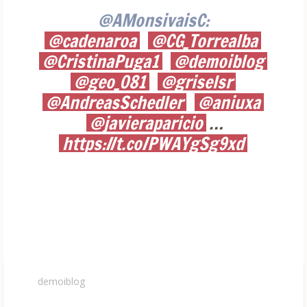
@AMonsivaisC:
@cadenaroa
@CG_Torrealba
@CristinaPuga1
@demoiblog
@geo_081
@griselsr
@AndreasSchedler
@aniuxa
@javieraparicio
…
https://t.co/PWAYgSg9xd
demoiblog