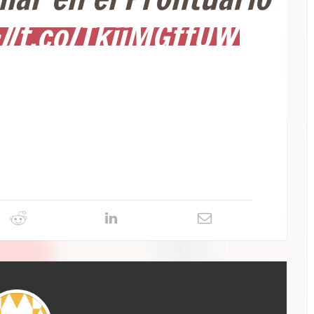
://t.co/TkjjMGffUW