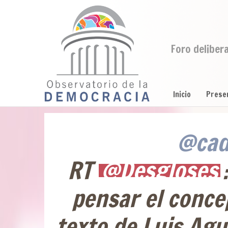
Foro deliber
Inicio
Prese
@cad
RT
@Desgloses
pensar el concep
texto de Luis Agu