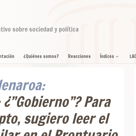
ativo sobre sociedad y política
ntación
¿Quiénes somos?
Reacciones
Índices
LA
enaroa:
: ¿”Gobierno”? Para
to, sugiero leer el
ilar en el Prontuario