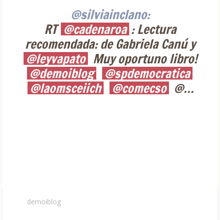
@silviainclano:
RT
@cadenaroa
: Lectura
recomendada: de Gabriela Canú y
@leyvapato
Muy oportuno libro!
@demoiblog
@spdemocratica
@laomsceiich
@comecso
@…
demoiblog