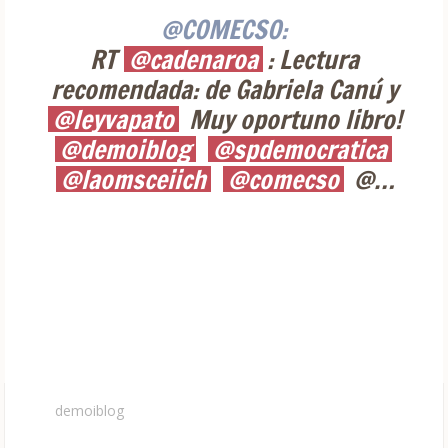
@COMECSO:
RT
@cadenaroa
: Lectura
recomendada: de Gabriela Canú y
@leyvapato
Muy oportuno libro!
@demoiblog
@spdemocratica
@laomsceiich
@comecso
@…
demoiblog