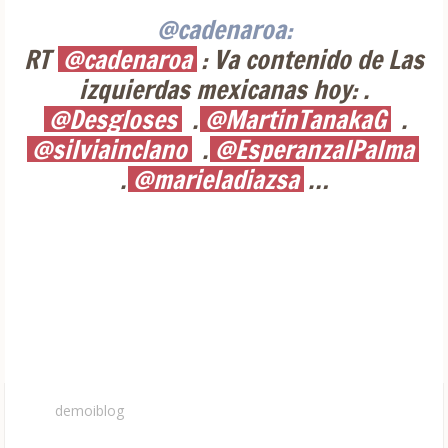
@cadenaroa:
RT
@cadenaroa
: Va contenido de Las
izquierdas mexicanas hoy: .
@Desgloses
.
@MartinTanakaG
.
@silviainclano
.
@EsperanzaIPalma
.
@marieladiazsa
…
demoiblog