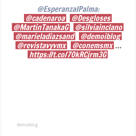
@EsperanzaIPalma:
@cadenaroa
@Desgloses
@MartinTanakaG
@silviainclano
@marieladiazsand
@demoiblog
@revistavyvmx
@conemsmx
…
https://t.co/7OkRCjrm3G
demoiblog