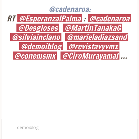
@cadenaroa:
RT
@EsperanzaIPalma
:
@cadenaroa
@Desgloses
@MartinTanakaG
@silviainclano
@marieladiazsand
@demoiblog
@revistavyvmx
@conemsmx
@CiroMurayamaI
…
demoiblog