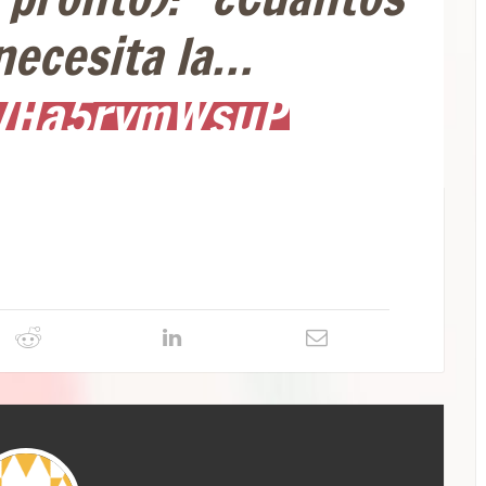
necesita la…
co/Ha5rymWsuP