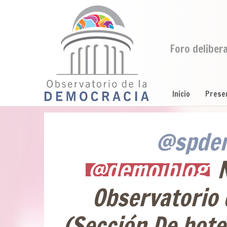
Foro deliber
Inicio
Prese
@spdem
@demoiblog
N
Observatorio 
(Sección De bote