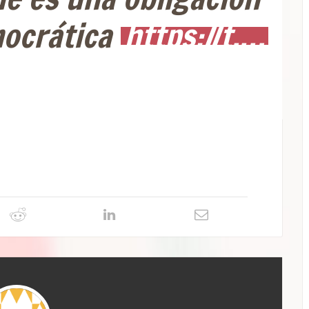
mocrática
https://t.…