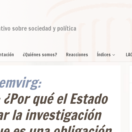
ativo sobre sociedad y política
ntación
¿Quiénes somos?
Reacciones
Índices
LA
emvirg:
: ¿Por qué el Estado
r la investigación
e es una obligación