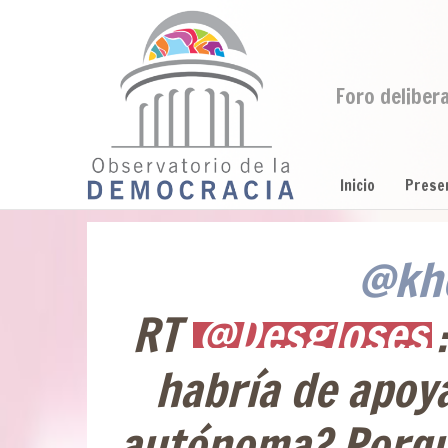
Foro deliber
Inicio
Prese
@kh
RT
@Desgloses
habría de apoya
autónoma? Porqu