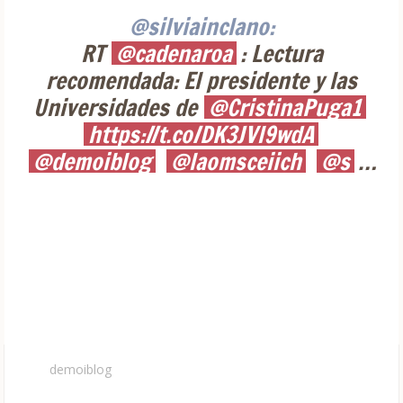
@silviainclano:
RT
@cadenaroa
: Lectura
recomendada: El presidente y las
Universidades de
@CristinaPuga1
https://t.co/DK3JVl9wdA
@demoiblog
@laomsceiich
@s
…
demoiblog