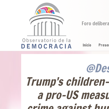
Foro deliber
Inicio
Prese
@Des
Trump's children
a pro-US measur
crime against hu