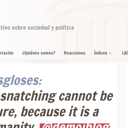
ativo sobre sociedad y política
ntación
¿Quiénes somos?
Reacciones
Índices
LA
gloses:
-snatching cannot be
e, because it is a
manity.
@demoiblog