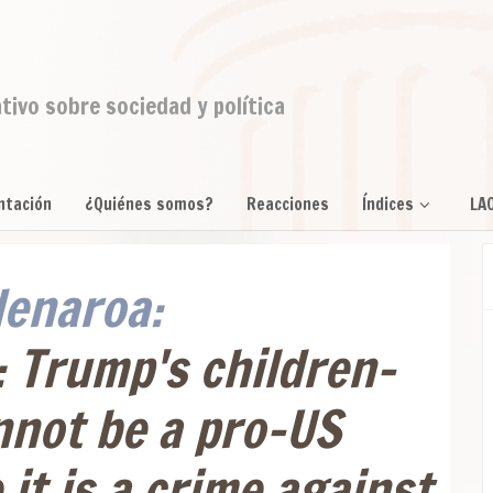
ativo sobre sociedad y política
ntación
¿Quiénes somos?
Reacciones
Índices
LA
enaroa:
: Trump's children-
nnot be a pro-US
it is a crime against