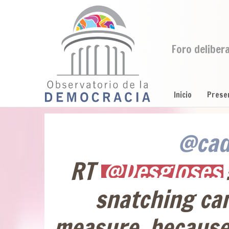
Foro deliber
Inicio
Prese
@cad
RT
@Desgloses
snatching ca
measure, because 