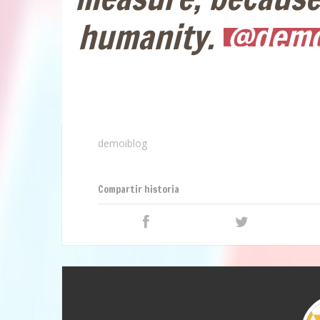
humanity.
@demo
demoiblog
Compartir historia