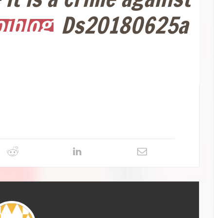
iblog
Ds20180625a