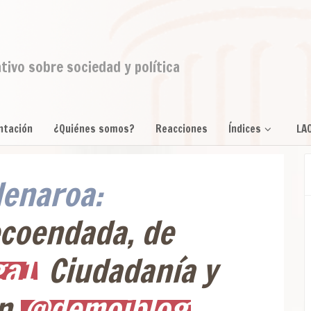
ativo sobre sociedad y política
ntación
¿Quiénes somos?
Reacciones
Índices
LA
enaroa:
ecoendada, de
ga1
Ciudadanía y
en
@demoiblog