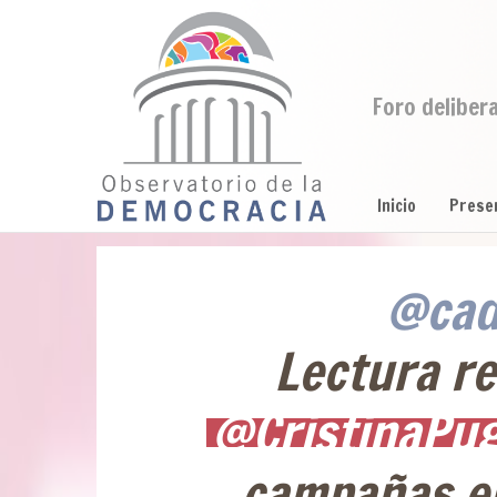
Foro deliber
Inicio
Prese
@cad
Lectura r
@CristinaPu
campañas 