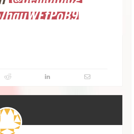
co/hquWEfPoB9