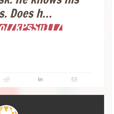
s. Does h…
co/7kPsSii1T7