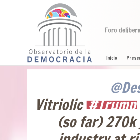
Foro deliber
Inicio
Prese
@Des
Vitriolic
#Trump
(so far) 270k
industry at r