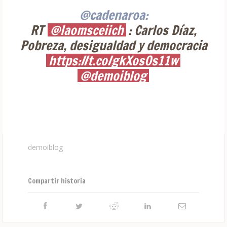
@cadenaroa:
RT
@laomsceiich
: Carlos Díaz,
Pobreza, desigualdad y democracia
https://t.co/gkXosOs11w
@demoiblog
demoiblog
Compartir historia