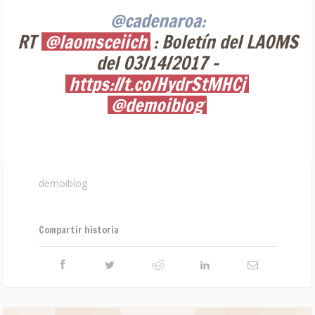
@cadenaroa:
RT
@laomsceiich
: Boletín del LAOMS
del 03/14/2017 -
https://t.co/HydrStMHCj
@demoiblog
demoiblog
Compartir historia