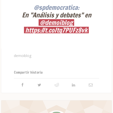
@spdemocratica:
En "Análisis y debates" en
@demoiblog
https://t.co/tq7PUFz8vk
demoiblog
Compartir historia