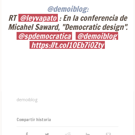
@demoiblog:
RT
@leyvapato
: En la conferencia de
Micahel Saward, "Democratic design".
@spdemocratica
@demoiblog
https://t.co/1OEb7i0Zty
demoiblog
Compartir historia