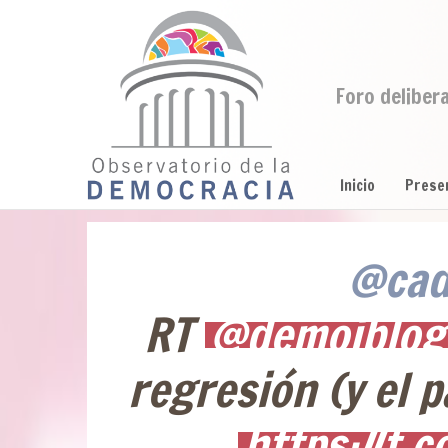
Foro deliber
Inicio
Prese
@cad
RT
@demoiblog
regresión (y el 
https://t.