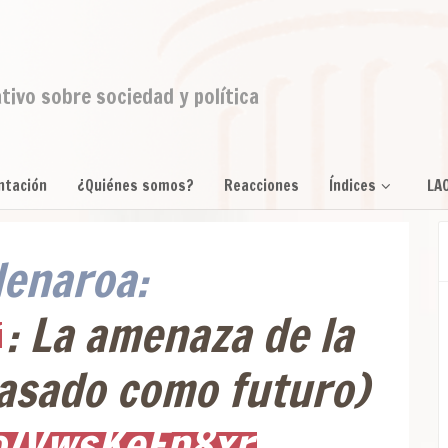
ativo sobre sociedad y política
ntación
¿Quiénes somos?
Reacciones
Índices
LA
enaroa:
: La amenaza de la
pasado como futuro)
co/VwsKeFp8xr